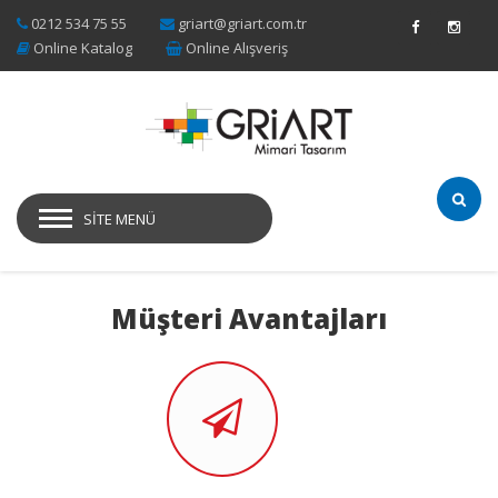
0212 534 75 55
griart@griart.com.tr
Online Katalog
Online Alışveriş
SITE MENÜ
Müşteri Avantajları