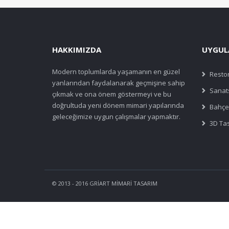
HAKKIMIZDA
UYGUL
Modern toplumlarda yaşamanın en güzel
Resto
yanlarından faydalanarak geçmişine sahip
Sanats
çıkmak ve ona önem göstermeyi ve bu
doğrultuda yeni dönem mimari yapılarında
Bahçe
geleceğimize uygun çalışmalar yapmaktır.
3D Ta
© 2013 - 2016 GRİART MİMARİ TASARIM