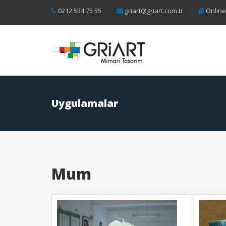
0212 534 75 55
griart@griart.com.tr
Online
Uygulamalar
Mum