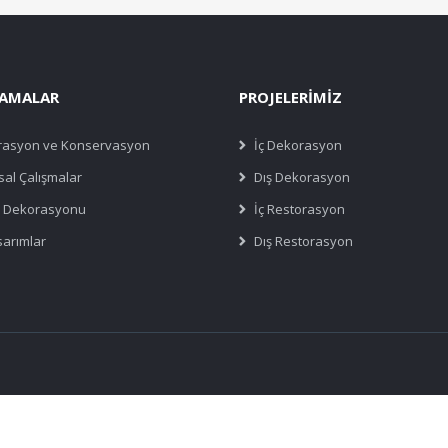
AMALAR
PROJELERİMİZ
rasyon ve Konservasyon
İç Dekorasyon
al Çalışmalar
Dış Dekorasyon
 Dekorasyonu
İç Restorasyon
sarımlar
Dış Restorasyon