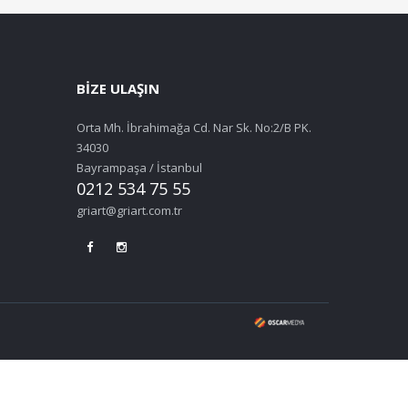
BİZE ULAŞIN
Orta Mh. İbrahimağa Cd. Nar Sk. No:2/B PK.
34030
Bayrampaşa / İstanbul
0212 534 75 55
griart@griart.com.tr